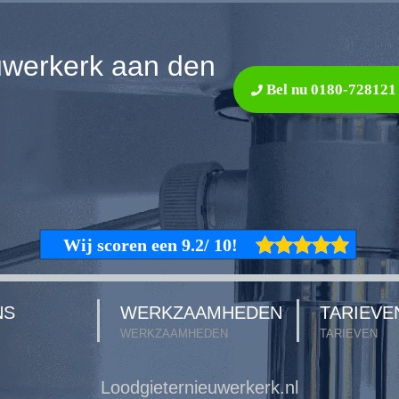
uwerkerk aan den
Bel nu 0180-728121
NS
WERKZAAMHEDEN
TARIEVE
WERKZAAMHEDEN
TARIEVEN
Loodgieternieuwerkerk.nl