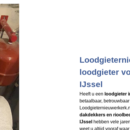
Loodgieterni
loodgieter v
IJssel
Heeft u een
loodgieter 
betaalbaar, betrouwbaar 
Loodgieternieuwerkerk.nl
dakdekkers en rioolbed
IJssel
hebben vele jaren
weet u altijd vooraf waar