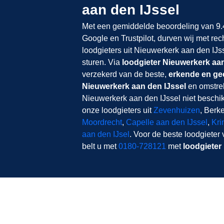
aan den IJssel
Met een gemiddelde beoordeling van 9.4
Google en Trustpilot, durven wij met rec
loodgieters uit Nieuwerkerk aan den IJ
sturen. Via
loodgieter Nieuwerkerk aan
verzekerd van de beste,
erkende en gec
Nieuwerkerk aan den IJssel
en omstre
Nieuwerkerk aan den IJssel niet beschik
onze loodgieters uit
Zevenhuizen
, Berk
Moordrecht
,
Capelle aan den IJssel
,
Kri
aan den IJsel
. Voor de beste loodgieter
belt u met
0180-728121
met
loodgieter