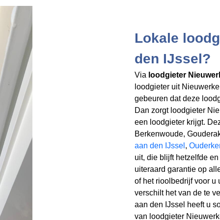
Lokale loodg
den IJssel?
Via
loodgieter Nieuwer
loodgieter uit Nieuwerke
gebeuren dat deze loodg
Dan zorgt loodgieter Nie
een loodgieter krijgt. D
Berkenwoude, Goudera
aan den IJssel
,
Ouderker
uit, die blijft hetzelfde 
uiteraard garantie op a
of het rioolbedrijf voor
verschilt het van de te v
aan den IJssel heeft u so
van loodgieter Nieuwerk