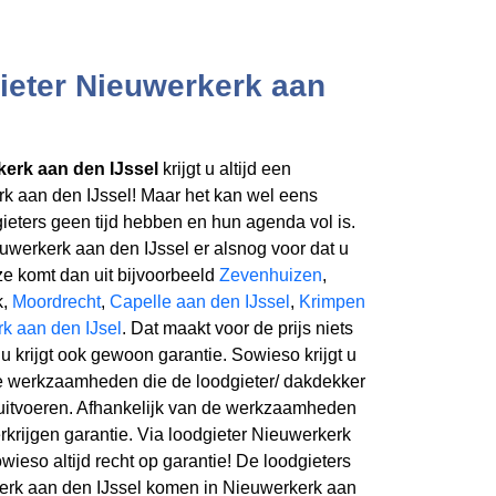
ieter Nieuwerkerk aan
kerk aan den IJssel
krijgt u altijd een
rk aan den IJssel! Maar het kan wel eens
ieters geen tijd hebben en hun agenda vol is.
uwerkerk aan den IJssel er alsnog voor dat u
eze komt dan uit bijvoorbeeld
Zevenhuizen
,
k,
Moordrecht
,
Capelle aan den IJssel
,
Krimpen
k aan den IJsel
. Dat maakt voor de prijs niets
en u krijgt ook gewoon garantie. Sowieso krijgt u
lle werkzaamheden die de loodgieter/ dakdekker
 u uitvoeren. Afhankelijk van de werkzaamheden
erkrijgen garantie. Via loodgieter Nieuwerkerk
wieso altijd recht op garantie! De loodgieters
erk aan den IJssel komen in Nieuwerkerk aan