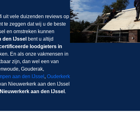
 uit vele duizenden reviews op
ht te zeggen dat wij u de beste
ssel en omstreken kunnen
 den IJssel
bent u altijd
ertificeerde loodgieters in
ken. En als onze vakmensen in
baar zijn, dan wel een van
enwoude, Gouderak,
mpen aan den IJssel
,
Ouderkerk
 van Nieuwerkerk aan den IJssel
 Nieuwerkerk aan den IJssel
.