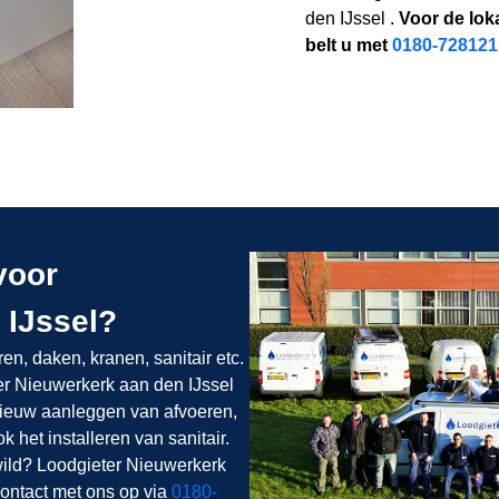
den IJssel .
Voor de lok
belt u met
0180-728121
 voor
 IJssel?
ren, daken, kranen, sanitair etc.
er Nieuwerkerk aan den IJssel
ieuw aanleggen van afvoeren,
 het installeren van sanitair.
ewild? Loodgieter Nieuwerkerk
contact met ons op via
0180-