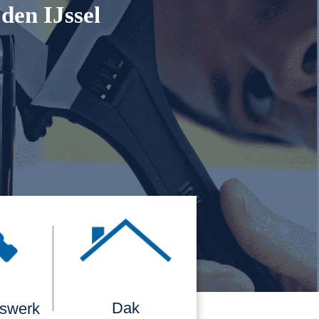
den IJssel
Dak
rswerk